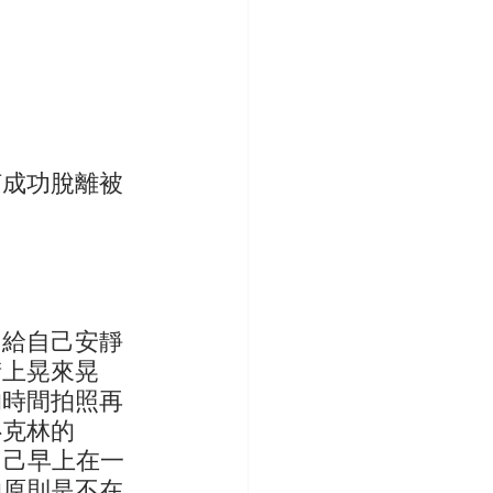
何成功脫離被
，給自己安靜
街上晃來晃
的時間拍照再
魯克林的
自己早上在一
的原則是不在