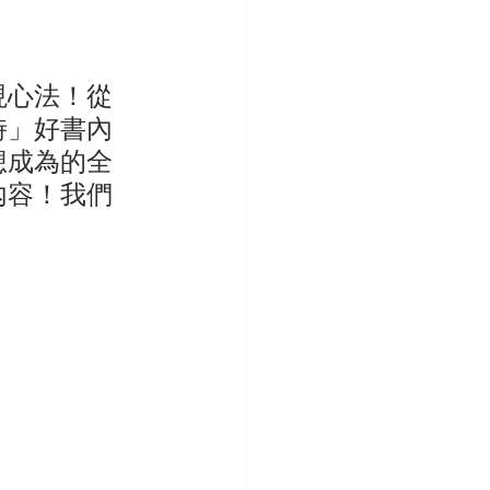
現心法！從
時」好書內
想成為的全
內容！我們