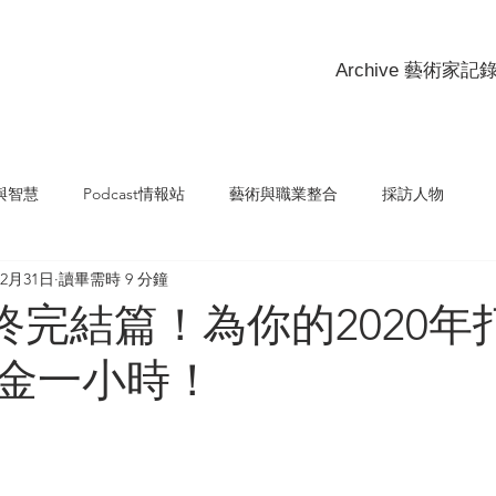
Archive 藝術家
與智慧
Podcast情報站
藝術與職業整合
採訪人物
12月31日
讀畢需時 9 分鐘
季終完結篇！為你的2020
金一小時！