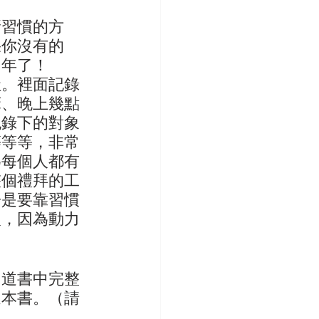
新習慣的方
果你沒有的
1年了！
社。裡面記錄
床、晚上幾點
紀錄下的對象
等等等，非常
為每個人都有
整個禮拜的工
子是要靠習慣
人，因為動力
知道書中完整
這本書。（請