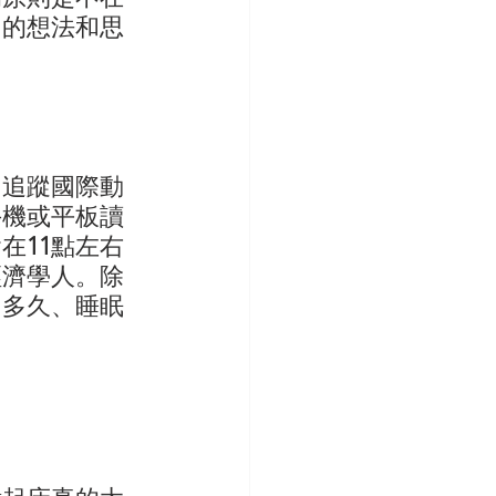
中的想法和思
，追蹤國際動
手機或平板讀
會在
11
點左右
經濟學人。除
了多久、睡眠