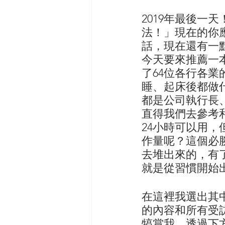
2019年最後一
法！」現在的你應
話，現在還有一點
今天要來推薦一
了64位各行各
睡、起床後都做
都是公司執行長
直得我們去參考
24小時可以用，
作量呢？這個必
去堆出來的，有
就是從習慣開始
在這裡我選出其
的內容和所有受
犒賞我，透過下