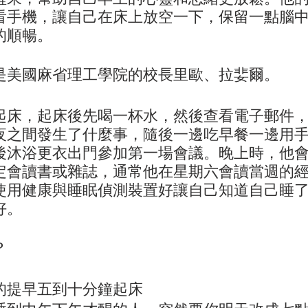
看手機，讓自己在床上放空一下，保留一點腦
的順暢。
是美國麻省理工學院的校長里歐、拉婓爾。
起床，起床後先喝一杯水，然後查看電子郵件
夜之間發生了什麼事，隨後一邊吃早餐一邊用
後沐浴更衣出門參加第一場會議。晚上時，他
定會讀書或雜誌，通常他在星期六會讀當週的
使用健康與睡眠偵測裝置好讓自己知道自己睡
好。
？
的提早五到十分鐘起床