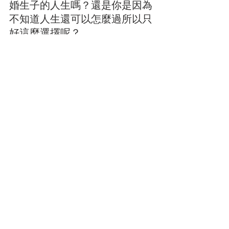
婚生子的人生嗎？還是你是因為
不知道人生還可以怎麼過所以只
好這麼選擇呢？
第二個文章說到，學語言另一個
很奇怪的現象，就是找一個白人
陪你練英文，這就是我們要交白
人朋友的主要原因，他就是要負
責讓我英文變好，我就可以考英
文考很高分，這也顛倒了我們學
英文的目的。
再來，有些台灣人學英文也是為
了異國戀，為了看起來自己跟外
國人交往很厲害，可以生混血小
孩之類的。也很多無知的女孩，
因此被渣男騙的輕輕鬆鬆，吃了