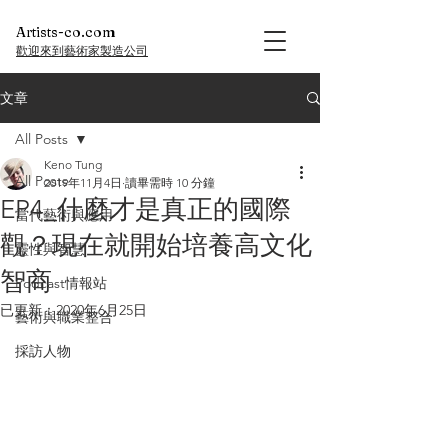
Artists-co.com
歡迎來到藝術家製造公司
文章
All Posts
Keno Tung
All Posts
2019年11月4日
讀畢需時 10 分鐘
EP4_什麼才是真正的國際
當代藝術與應用
觀？現在就開始培養高文化
靈性與智慧
智商
Podcast情報站
已更新：
2020年6月25日
藝術與職業整合
採訪人物